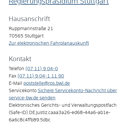
Regierungspräsidium Stuttgart
Hausanschrift
Ruppmannstraße 21
70565
Stuttgart
Zur elektronischen Fahrplanauskunft
Kontakt
Telefon
(07
11) 9
04-0
Fax
(07
11) 9
04-1
11
90
E-Mail
poststelle@rps.bwl.de
Servicekonto
Sichere Servicekonto-Nachricht über
service-bw.de senden
Elektronisches Gerichts- und Verwaltungspostfach
(Safe-ID)
DE.Justiz.caaa3a26-ed68-44a6-ab1e-
6a6c8c4ffb89.5dbc