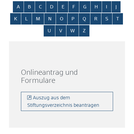
Alphabetisches Register überspringen
A
B
C
D
E
F
G
H
I
J
K
L
M
N
O
P
Q
R
S
T
U
V
W
Z
Onlineantrag und
Formulare
Auszug aus dem
Stiftungsverzeichnis beantragen