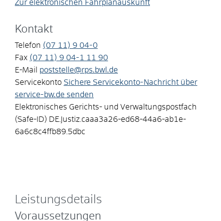
Zur elektronischen Fahrplanauskunft
Kontakt
Telefon
(07
11) 9
04-0
Fax
(07
11) 9
04-1
11
90
E-Mail
poststelle@rps.bwl.de
Servicekonto
Sichere Servicekonto-Nachricht über
service-bw.de senden
Elektronisches Gerichts- und Verwaltungspostfach
(Safe-ID)
DE.Justiz.caaa3a26-ed68-44a6-ab1e-
6a6c8c4ffb89.5dbc
Leistungsdetails
Voraussetzungen