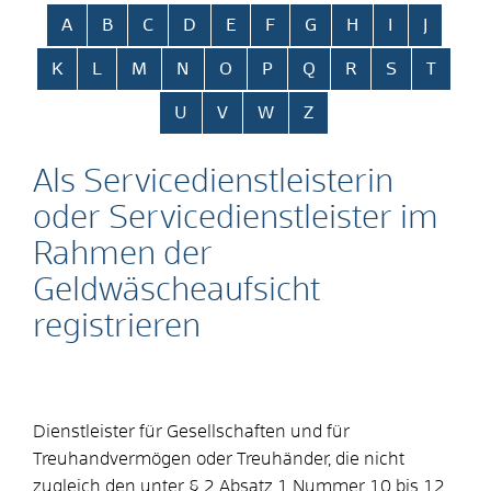
Alphabetisches Register überspringen
A
B
C
D
E
F
G
H
I
J
K
L
M
N
O
P
Q
R
S
T
U
V
W
Z
Als Servicedienstleisterin
oder Servicedienstleister im
Rahmen der
Geldwäscheaufsicht
registrieren
Dienstleister für Gesellschaften und für
Treuhandvermögen oder Treuhänder, die nicht
zugleich den unter § 2 Absatz 1 Nummer 10 bis 12