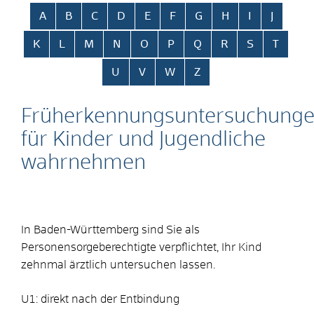
Alphabetisches Register überspringen
A
B
C
D
E
F
G
H
I
J
K
L
M
N
O
P
Q
R
S
T
U
V
W
Z
Früherkennungsuntersuchung
für Kinder und Jugendliche
wahrnehmen
In Baden-Württemberg sind Sie als
Personensorgeberechtigte verpflichtet, Ihr Kind
zehnmal ärztlich untersuchen lassen.
U1: direkt nach der Entbindung