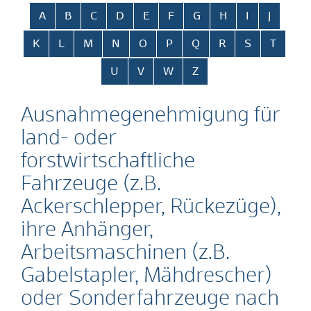
Alphabetisches Register überspringen
A
B
C
D
E
F
G
H
I
J
K
L
M
N
O
P
Q
R
S
T
U
V
W
Z
Ausnahmegenehmigung für
land- oder
forstwirtschaftliche
Fahrzeuge (z.B.
Ackerschlepper, Rückezüge),
ihre Anhänger,
Arbeitsmaschinen (z.B.
Gabelstapler, Mähdrescher)
oder Sonderfahrzeuge nach