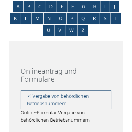
Alphabetisches Register überspringen
A
B
C
D
E
F
G
H
I
J
K
L
M
N
O
P
Q
R
S
T
U
V
W
Z
Onlineantrag und
Formulare
Vergabe von behördlichen
Betriebsnummern
Online-Formular Vergabe von
behördlichen Betriebsnummern