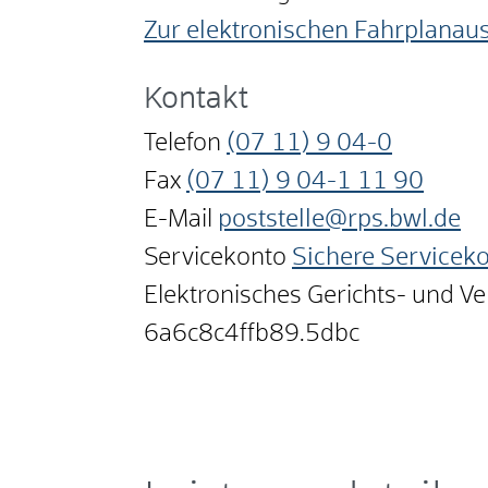
Zur elektronischen Fahrplanau
Kontakt
Telefon
(07
11) 9
04-0
Fax
(07
11) 9
04-1
11
90
E-Mail
poststelle@rps.bwl.de
Servicekonto
Sichere Servicek
Elektronisches Gerichts- und V
6a6c8c4ffb89.5dbc