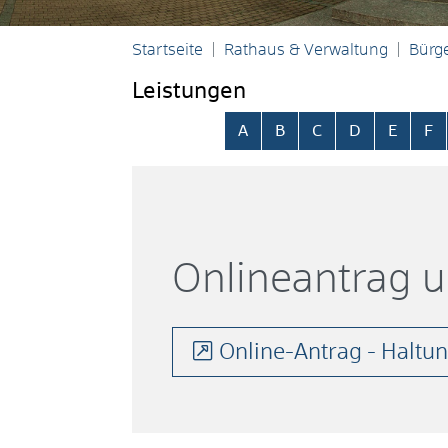
Startseite
Rathaus & Verwaltung
Bürge
Leistungen
Alphabetisches Register übersp
A
B
C
D
E
F
Onlineantrag 
Online-Antrag - Haltun