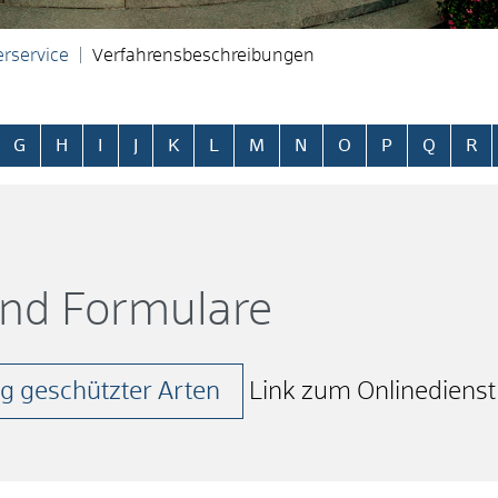
rservice
Verfahrensbeschreibungen
ringen
G
H
I
J
K
L
M
N
O
P
Q
R
und Formulare
g geschützter Arten
Link zum Onlinedienst