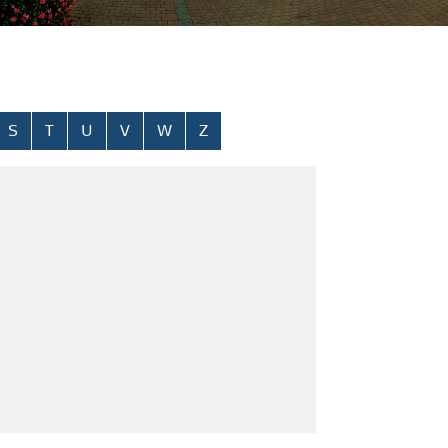
S
T
U
V
W
Z