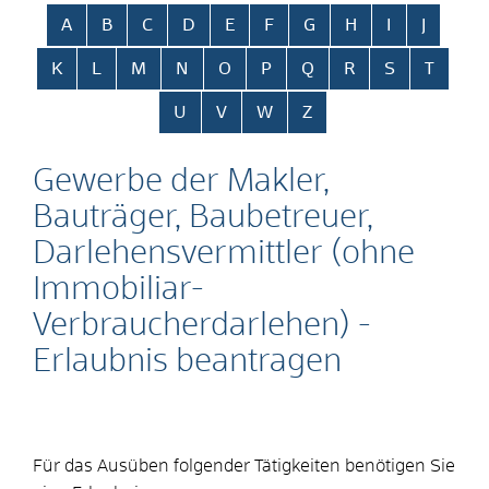
Alphabetisches Register überspringen
A
B
C
D
E
F
G
H
I
J
K
L
M
N
O
P
Q
R
S
T
U
V
W
Z
Gewerbe der Makler,
Bauträger, Baubetreuer,
Darlehensvermittler (ohne
Immobiliar-
Verbraucherdarlehen) -
Erlaubnis beantragen
Für das Ausüben folgender Tätigkeiten benötigen Sie