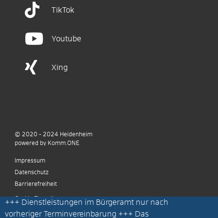
TikTok
Youtube
Xing
© 2020 - 2024
Heidenheim
p
owered by
Komm.ONE
Impressum
Datenschutz
Barrierefreiheit
Cookie Einstellungen
+++
Dienstleistungen im Bürgeramt nur nach
vorheriger Terminvereinbarung
+++ Das