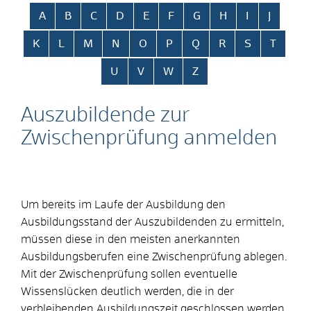
Alphabetisches Register überspringen
A
B
C
D
E
F
G
H
I
J
K
L
M
N
O
P
Q
R
S
T
U
V
W
Z
Auszubildende zur
Zwischenprüfung anmelden
Um bereits im Laufe der Ausbildung den
Ausbildungsstand der Auszubildenden zu ermitteln,
müssen diese in den meisten anerkannten
Ausbildungsberufen eine Zwischenprüfung ablegen.
Mit der Zwischenprüfung sollen eventuelle
Wissenslücken deutlich werden, die in der
verbleibenden Ausbildungszeit geschlossen werden