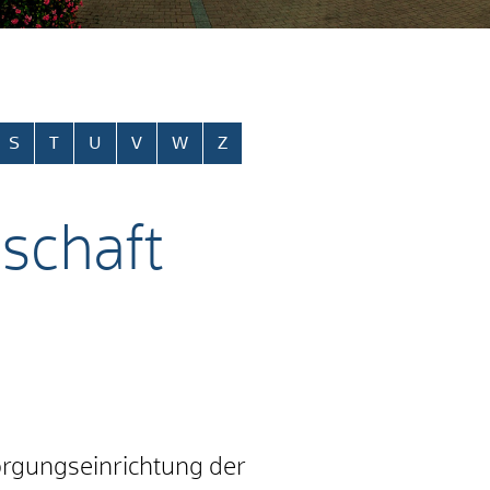
S
T
U
V
W
Z
schaft
orgungseinrichtung der