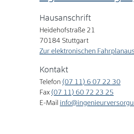
Hausanschrift
Heidehofstraße 21
70184
Stuttgart
Zur elektronischen Fahrplanau
Kontakt
Telefon
(07
11) 6
07
22
30
Fax
(07
11) 60
72
23
25
E-Mail
info@ingenieurversorgu