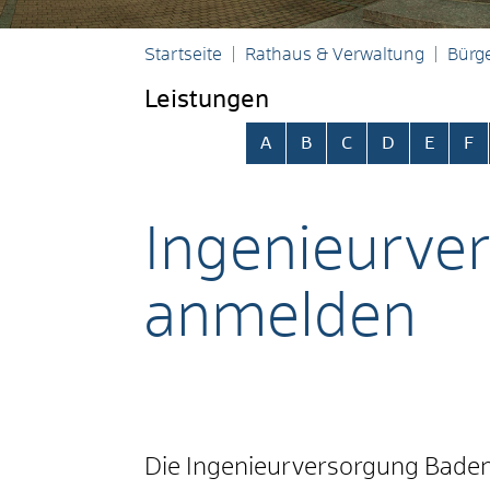
Startseite
Rathaus & Verwaltung
Bürge
Leistungen
Alphabetisches Register übersp
A
B
C
D
E
F
Ingenieurver
anmelden
Die Ingenieurversorgung Baden