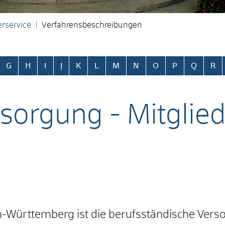
rservice
Verfahrensbeschreibungen
ringen
G
H
I
J
K
L
M
N
O
P
Q
R
sorgung - Mitglied
-Württemberg ist die berufsständische Vers