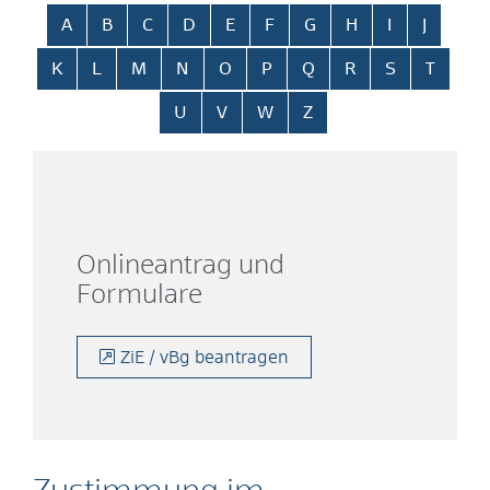
Alphabetisches Register überspringen
A
B
C
D
E
F
G
H
I
J
K
L
M
N
O
P
Q
R
S
T
U
V
W
Z
Onlineantrag und
Formulare
ZiE / vBg beantragen