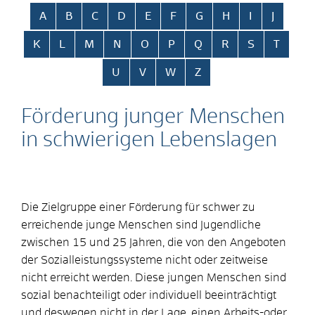
Alphabetisches Register überspringen
A
B
C
D
E
F
G
H
I
J
K
L
M
N
O
P
Q
R
S
T
U
V
W
Z
Förderung junger Menschen
in schwierigen Lebenslagen
Die Zielgruppe einer Förderung für schwer zu
erreichende junge Menschen sind Jugendliche
zwischen 15 und 25 Jahren, die von den Angeboten
der Sozialleistungssysteme nicht oder zeitweise
nicht erreicht werden. Diese jungen Menschen sind
sozial benachteiligt oder individuell beeinträchtigt
und deswegen nicht in der Lage, einen Arbeits-oder