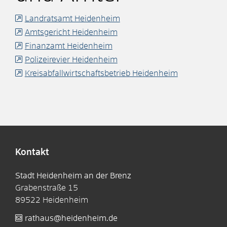
Landratsamt Heidenheim
Amtsgericht Heidenheim
Finanzamt Heidenheim
Polizeirevier Heidenheim
Kreisabfallwirtschaftsbetrieb Heidenheim
Kontakt
Stadt Heidenheim an der Brenz
Grabenstraße 15
89522
Heidenheim
rathaus@heidenheim.de