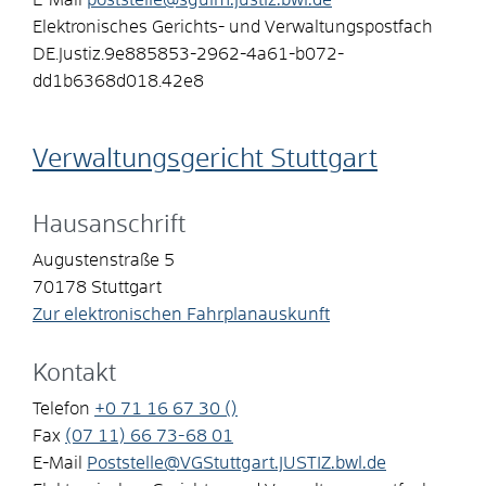
Elektronisches Gerichts- und Verwaltungspostfach
DE.Justiz.9e885853-2962-4a61-b072-
dd1b6368d018.42e8
Verwaltungsgericht Stuttgart
Hausanschrift
Augustenstraße 5
70178
Stuttgart
Zur elektronischen Fahrplanauskunft
Kontakt
Telefon
+0
71
16
67
30 ()
Fax
(07
11) 66
73-68
01
E-Mail
Poststelle@VGStuttgart.JUSTIZ.bwl.de