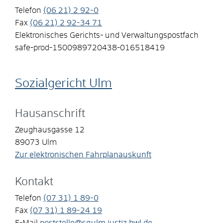
Telefon
(06
21) 2
92-0
Fax
(06
21) 2
92-34
71
Elektronisches Gerichts- und Verwaltungspostfach
safe-prod-1500989720438-016518419
Sozialgericht Ulm
Hausanschrift
Zeughausgasse 12
89073
Ulm
Zur elektronischen Fahrplanauskunft
Kontakt
Telefon
(07
31) 1
89-0
Fax
(07
31) 1
89-24
19
E-Mail
poststelle@sgulm.justiz.bwl.de