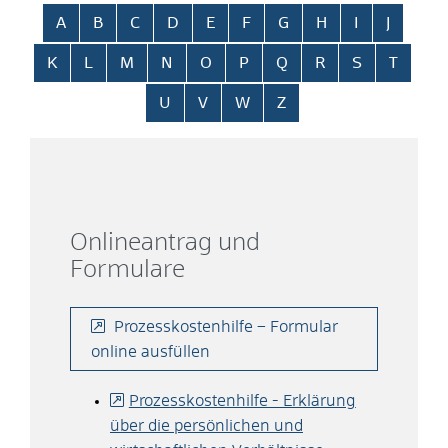
Alphabetisches Register überspringen
A
B
C
D
E
F
G
H
I
J
K
L
M
N
O
P
Q
R
S
T
U
V
W
Z
Onlineantrag und
Formulare
Prozesskosten­hilfe – Formular
online ausfüllen
Prozesskostenhilfe - Erklärung
über die persönlichen und