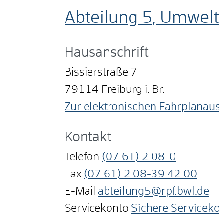
Abteilung 5, Umwelt
Hausanschrift
Bissierstraße 7
79114
Freiburg i. Br.
Zur elektronischen Fahrplanau
Kontakt
Telefon
(07
61) 2
08-0
Fax
(07
61) 2
08-39
42
00
E-Mail
abteilung5@rpf.bwl.de
Servicekonto
Sichere Servicek