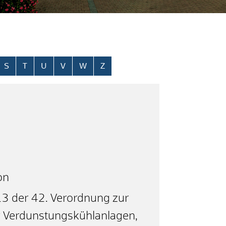
S
T
U
V
W
Z
on
3 der 42. Verordnung zur
 Verdunstungskühlanlagen,