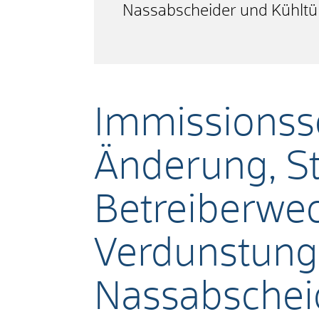
Nassabscheider und Kühltü
Immissionss
Änderung, St
Betreiberwec
Verdunstung
Nassabschei