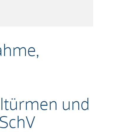
nahme,
hltürmen und
mSchV