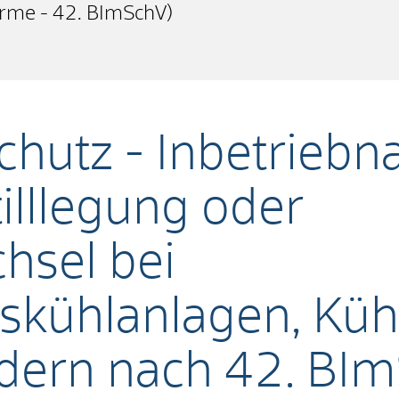
rme - 42. BImSchV)
chutz - Inbetrieb
illlegung oder
hsel bei
skühlanlagen, Kü
dern nach 42. BI