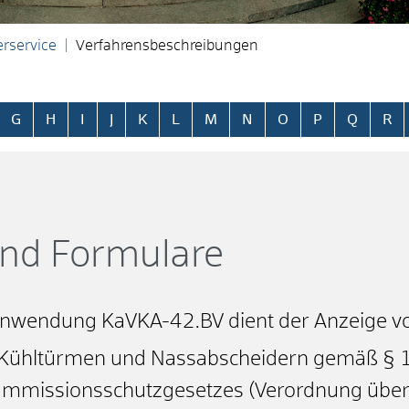
rservice
Verfahrensbeschreibungen
ringen
G
H
I
J
K
L
M
N
O
P
Q
R
und Formulare
wendung KaVKA-42.BV dient der Anzeige v
Kühltürmen und Nassabscheidern gemäß § 1
Immissionsschutzgesetzes (Verordnung über