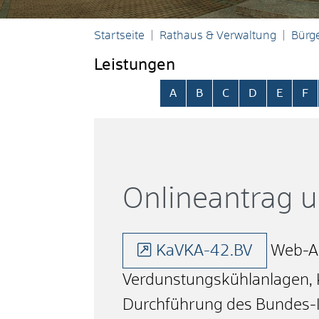
Startseite
Rathaus & Verwaltung
Bürge
Leistungen
Alphabetisches Register übersp
A
B
C
D
E
F
Onlineantrag 
KaVKA-42.BV
Web-An
Verdunstungskühlanlagen, 
Durchführung des Bundes-