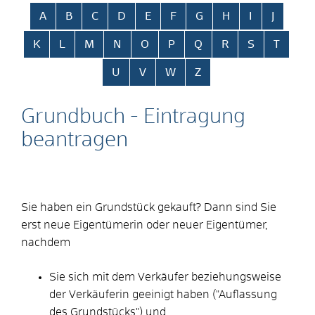
Alphabetisches Register überspringen
A
B
C
D
E
F
G
H
I
J
K
L
M
N
O
P
Q
R
S
T
U
V
W
Z
Grundbuch - Eintragung
beantragen
Sie haben ein Grundstück gekauft? Dann sind Sie
erst neue Eigentümerin oder neuer Eigentümer,
nachdem
Sie sich mit dem Verkäufer beziehungsweise
der Verkäuferin geeinigt haben ("Auflassung
des Grundstücks") und