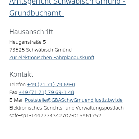
Amtsgericht Schwäbisch Gmünd -
Grundbuchamt-
Hausanschrift
Heugenstraße 5
73525
Schwäbisch Gmünd
Zur elektronischen Fahrplanauskunft
Kontakt
Telefon
+49 (71
71) 79
69-0
Fax
+49 (71
71) 79
69-1
48
E-Mail
Poststelle@GBASchwGmuend.justiz.bwl.de
Elektronisches Gerichts- und Verwaltungspostfach
safe-sp1-1447774342707-015961752