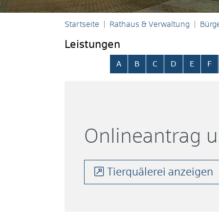
Startseite
Rathaus & Verwaltung
Bürge
Leistungen
Alphabetisches Register übersp
A
B
C
D
E
F
Onlineantrag 
Tierquälerei anzeigen