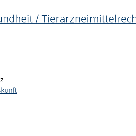
undheit / Tierarzneimittelrec
nz
skunft