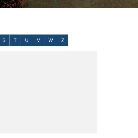
S
T
U
V
W
Z