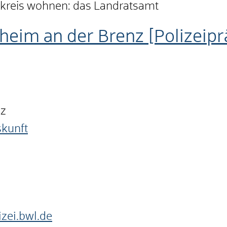
dkreis wohnen: das Landratsamt
nheim an der Brenz [Polizeip
nz
skunft
ei.bwl.de