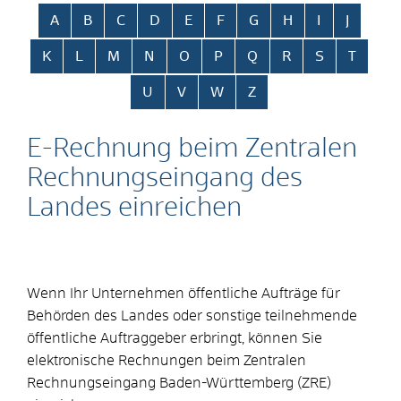
Alphabetisches Register überspringen
A
B
C
D
E
F
G
H
I
J
K
L
M
N
O
P
Q
R
S
T
U
V
W
Z
E-Rechnung beim Zentralen
Rechnungseingang des
Landes einreichen
Wenn Ihr Unternehmen öffentliche Aufträge für
Behörden des Landes oder sonstige teilnehmende
öffentliche Auftraggeber erbringt, können Sie
elektronische Rechnungen beim Zentralen
Rechnungseingang Baden-Württemberg (ZRE)