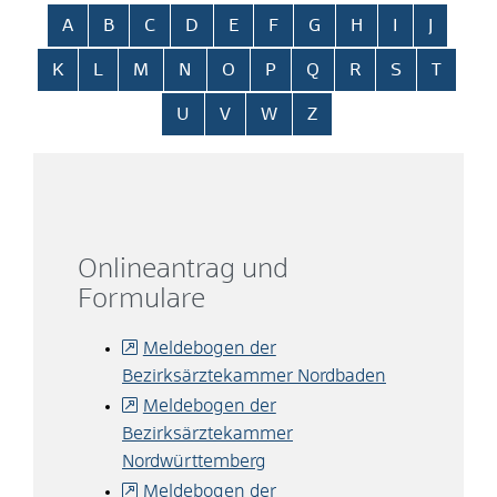
Alphabetisches Register überspringen
A
B
C
D
E
F
G
H
I
J
K
L
M
N
O
P
Q
R
S
T
U
V
W
Z
Onlineantrag und
Formulare
Meldebogen der
Bezirksärztekammer Nordbaden
Meldebogen der
Bezirksärztekammer
Nordwürttemberg
Meldebogen der