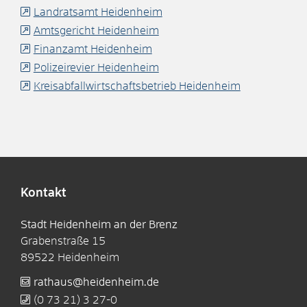
Landratsamt Heidenheim
Amtsgericht Heidenheim
Finanzamt Heidenheim
Polizeirevier Heidenheim
Kreisabfallwirtschaftsbetrieb Heidenheim
Kontakt
Stadt Heidenheim an der Brenz
Grabenstraße 15
89522
Heidenheim
rathaus@heidenheim.de
(0
73
21) 3
27-0