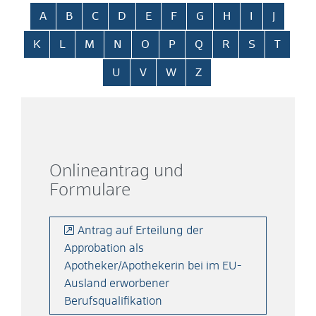
Alphabetisches Register überspringen
A
B
C
D
E
F
G
H
I
J
K
L
M
N
O
P
Q
R
S
T
U
V
W
Z
Onlineantrag und
Formulare
Antrag auf Erteilung der
Approbation als
Apotheker/Apothekerin bei im EU-
Ausland erworbener
Berufsqualifikation