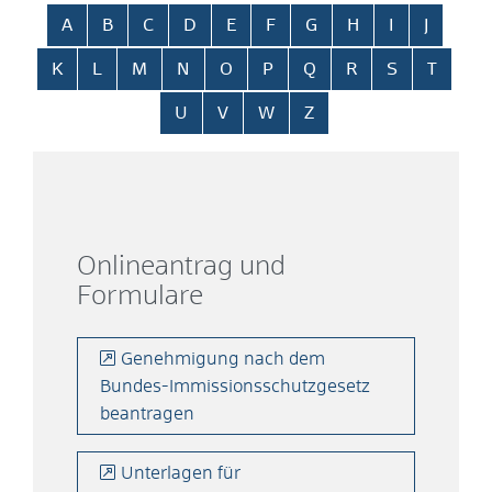
Alphabetisches Register überspringen
A
B
C
D
E
F
G
H
I
J
K
L
M
N
O
P
Q
R
S
T
U
V
W
Z
Onlineantrag und
Formulare
Genehmigung nach dem
Bundes-Immissionsschutzgesetz
beantragen
Unterlagen für