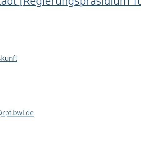
adt [Regierungspräsidium T
skunft
rpt.bwl.de