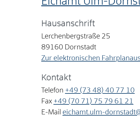
Eichamt Ulm-Dornst
Hausanschrift
Lerchenbergstraße 25
89160
Dornstadt
Zur elektronischen Fahrplanau
Kontakt
Telefon
+49 (73
48) 40
77
10
Fax
+49 (70
71) 75
79
61
21
E-Mail
eichamt.ulm-dornstadt@