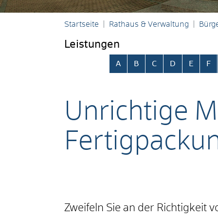
Startseite
Rathaus & Verwaltung
Bürge
Leistungen
Alphabetisches Register übersp
A
B
C
D
E
F
Unrichtige M
Fertigpacku
Zweifeln Sie an der Richtigkei