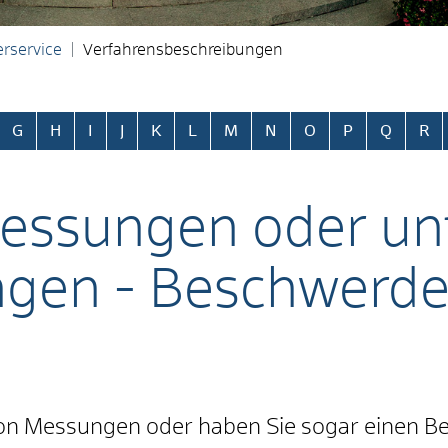
rservice
Verfahrensbeschreibungen
ringen
G
H
I
J
K
L
M
N
O
P
Q
R
essungen oder unt
ngen - Beschwerde
t von Messungen oder haben Sie sogar einen B