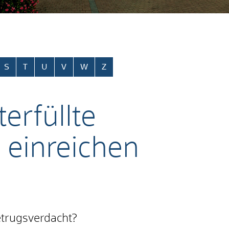
S
T
U
V
W
Z
erfüllte
 einreichen
etrugsverdacht?