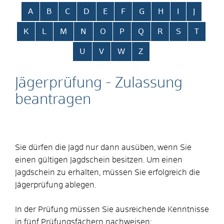
Alphabetisches Register überspringen
A
B
C
D
E
F
G
H
I
J
K
L
M
N
O
P
Q
R
S
T
U
V
W
Z
Jägerprüfung - Zulassung
beantragen
Sie dürfen die Jagd nur dann ausüben, wenn Sie
einen gültigen Jagdschein besitzen. Um einen
Jagdschein zu erhalten, müssen Sie erfolgreich die
Jägerprüfung ablegen.
In der Prüfung müssen Sie ausreichende Kenntnisse
in fünf Prüfungsfächern nachweisen: