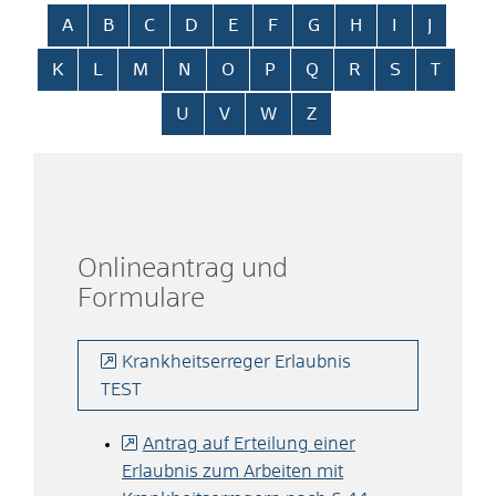
Alphabetisches Register überspringen
A
B
C
D
E
F
G
H
I
J
K
L
M
N
O
P
Q
R
S
T
U
V
W
Z
Onlineantrag und
Formulare
Krankheitserreger Erlaubnis
TEST
Antrag auf Erteilung einer
Erlaubnis zum Arbeiten mit