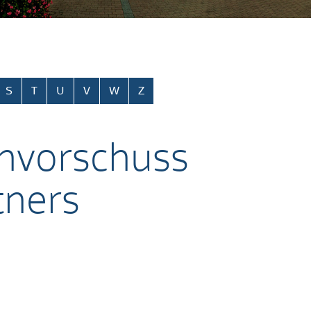
S
T
U
V
W
Z
envorschuss
tners