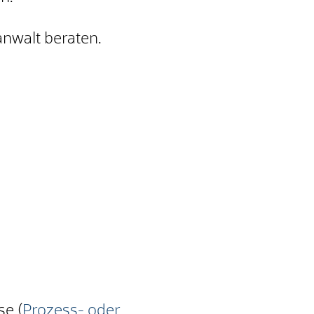
anwalt beraten.
se (
Prozess- oder