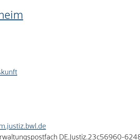
nheim
skunft
.justiz.bwl.de
erwaltungspostfach
DE.Justiz.23c56960-624