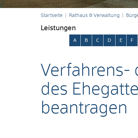
Startseite
Rathaus & Verwaltung
Bürge
Leistungen
Alphabetisches Register übersp
A
B
C
D
E
F
Verfahrens-
des Ehegatt
beantragen