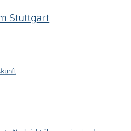
m Stuttgart
skunft