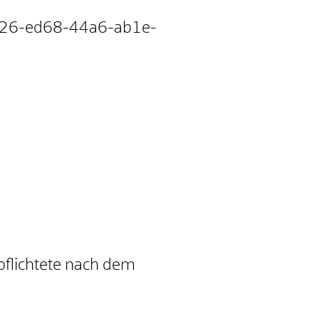
3a26-ed68-44a6-ab1e-
rpflichtete nach dem