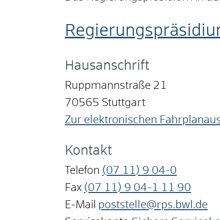
Regierungspräsidiu
Hausanschrift
Ruppmannstraße 21
70565
Stuttgart
Zur elektronischen Fahrplanau
Kontakt
Telefon
(07
11) 9
04-0
Fax
(07
11) 9
04-1
11
90
E-Mail
poststelle@rps.bwl.de