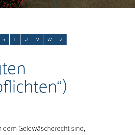
S
T
U
V
W
Z
gten
flichten“)
ch dem Geldwäscherecht sind,