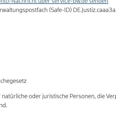
onto-Nachricht über service-bw.de senden
erwaltungspostfach (Safe-ID)
DE.Justiz.caaa
schegesetz
 natürliche oder juristische Personen, die Ve
nd.