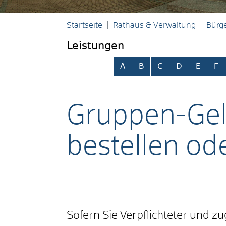
Startseite
Rathaus & Verwaltung
Bürge
Leistungen
Alphabetisches Register übersp
A
B
C
D
E
F
Gruppen-Gel
bestellen ode
Sofern Sie Verpflichteter und 