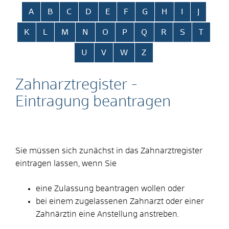
Alphabetisches Register überspringen
A
B
C
D
E
F
G
H
I
J
K
L
M
N
O
P
Q
R
S
T
U
V
W
Z
Zahnarztregister -
Eintragung beantragen
Sie müssen sich zunächst in das Zahnarztregister
eintragen lassen, wenn Sie
eine Zulassung beantragen wollen oder
bei einem zugelassenen Zahnarzt oder einer
Zahnärztin eine Anstellung anstreben.