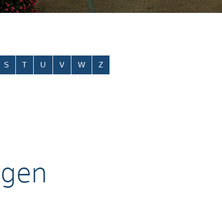
S
T
U
V
W
Z
agen