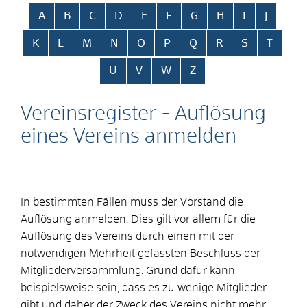
Alphabetisches Register überspringen
A
B
C
D
E
F
G
H
I
J
K
L
M
N
O
P
Q
R
S
T
U
V
W
Z
Vereinsregister - Auflösung
eines Vereins anmelden
In bestimmten Fällen muss der Vorstand die
Auflösung anmelden. Dies gilt vor allem für die
Auflösung des Vereins durch einen mit der
notwendigen Mehrheit gefassten Beschluss der
Mitgliederversammlung. Grund dafür kann
beispielsweise sein, dass es zu wenige Mitglieder
gibt und daher der Zweck des Vereins nicht mehr