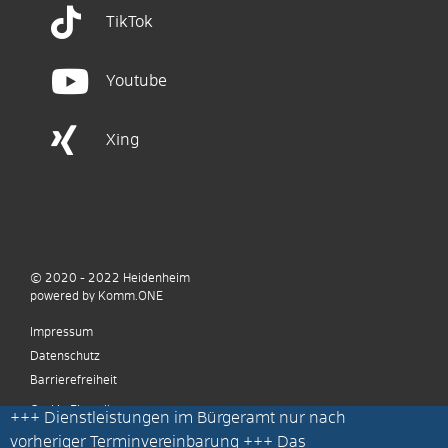
TikTok
Youtube
Xing
© 2020 - 2022
Heidenheim
p
owered by
Komm.ONE
Impressum
Datenschutz
Barrierefreiheit
Cookie Einstellungen
+++
Dienstleistungen im Bürgeramt nur nach
vorheriger Terminvereinbarung
+++ Das