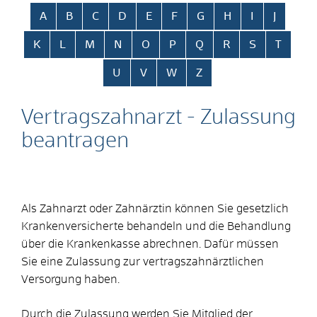
Alphabetisches Register überspringen
A
B
C
D
E
F
G
H
I
J
K
L
M
N
O
P
Q
R
S
T
U
V
W
Z
Vertragszahnarzt - Zulassung
beantragen
Als Zahnarzt oder Zahnärztin können Sie gesetzlich
Krankenversicherte behandeln und die Behandlung
über die Krankenkasse abrechnen. Dafür müssen
Sie eine Zulassung zur vertragszahnärztlichen
Versorgung haben.
Durch die Zulassung werden Sie Mitglied der