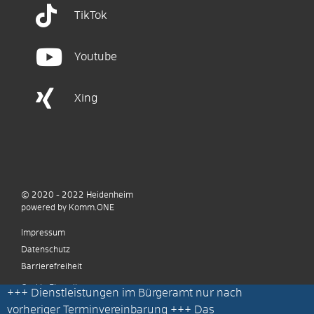
TikTok
Youtube
Xing
© 2020 - 2022
Heidenheim
p
owered by
Komm.ONE
Impressum
Datenschutz
Barrierefreiheit
Cookie Einstellungen
+++
Dienstleistungen im Bürgeramt nur nach
vorheriger Terminvereinbarung
+++ Das