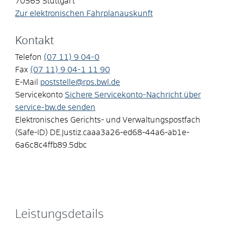
70565
Stuttgart
Zur elektronischen Fahrplanauskunft
Kontakt
Telefon
(07
11) 9
04-0
Fax
(07
11) 9
04-1
11
90
E-Mail
poststelle@rps.bwl.de
Servicekonto
Sichere Servicekonto-Nachricht über
service-bw.de senden
Elektronisches Gerichts- und Verwaltungspostfach
(Safe-ID)
DE.Justiz.caaa3a26-ed68-44a6-ab1e-
6a6c8c4ffb89.5dbc
Leistungsdetails