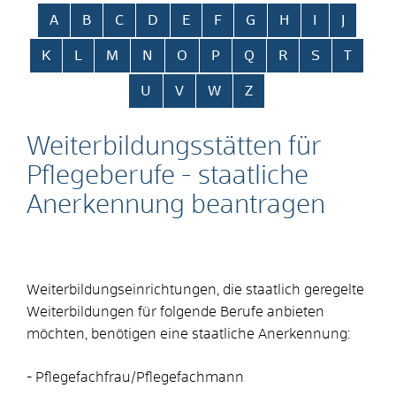
Alphabetisches Register überspringen
A
B
C
D
E
F
G
H
I
J
K
L
M
N
O
P
Q
R
S
T
U
V
W
Z
Weiterbildungsstätten für
Pflegeberufe - staatliche
Anerkennung beantragen
Weiterbildungseinrichtungen, die staatlich geregelte
Weiterbildungen für folgende Berufe anbieten
möchten, benötigen eine staatliche Anerkennung:
- Pflegefachfrau/Pflegefachmann