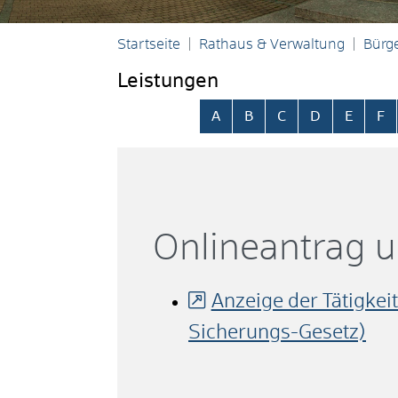
Startseite
Rathaus & Verwaltung
Bürge
Leistungen
Alphabetisches Register übersp
A
B
C
D
E
F
Onlineantrag 
Anzeige der Tätigkei
Sicherungs-Gesetz)