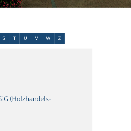
S
T
U
V
W
Z
SiG (Holzhandels-