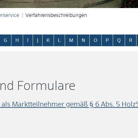
rservice
Verfahrensbeschreibungen
ringen
G
H
I
J
K
L
M
N
O
P
Q
R
und Formulare
t als Marktteilnehmer gemäß § 6 Abs. 5 Holz