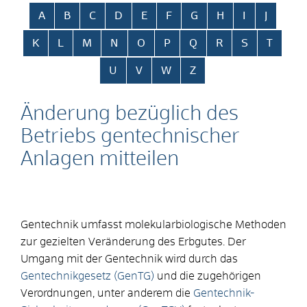
Alphabetisches Register überspringen
A
B
C
D
E
F
G
H
I
J
K
L
M
N
O
P
Q
R
S
T
U
V
W
Z
Änderung bezüglich des
Betriebs gentechnischer
Anlagen mitteilen
Gentechnik umfasst molekularbiologische Methoden
zur gezielten Veränderung des Erbgutes. Der
Umgang mit der Gentechnik wird durch das
Gentechnikgesetz (GenTG)
und die zugehörigen
Verordnungen, unter anderem die
Gentechnik-