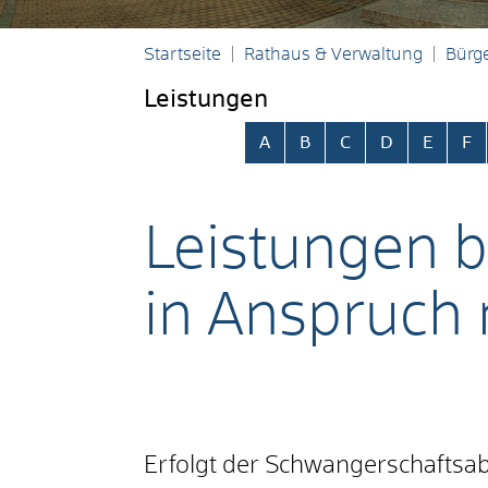
Startseite
Rathaus & Verwaltung
Bürge
Leistungen
Alphabetisches Register übersp
A
B
C
D
E
F
Leistungen 
in Anspruch
Erfolgt der Schwangerschaftsa