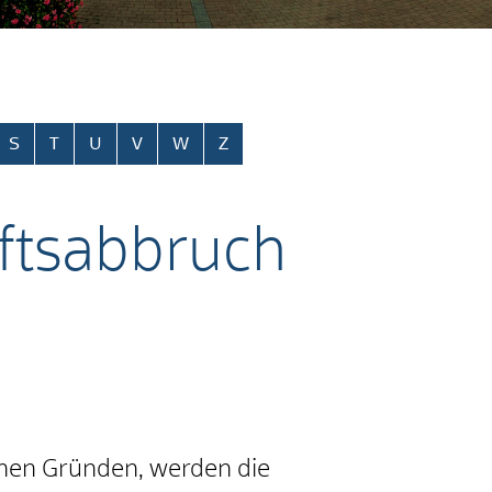
S
T
U
V
W
Z
ftsabbruch
chen Gründen, werden die