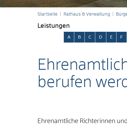
Startseite
Rathaus & Verwaltung
Bürge
Leistungen
Alphabetisches Register übersp
A
B
C
D
E
F
Ehrenamtlich
berufen wer
Ehrenamtliche Richterinnen und