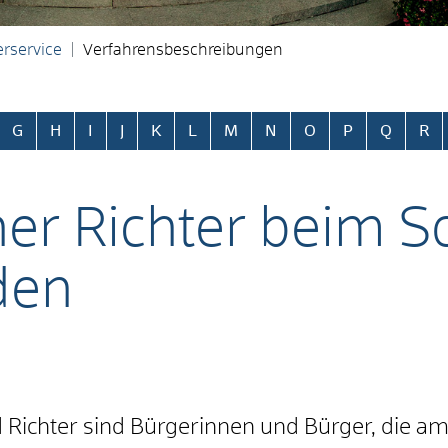
rservice
Verfahrensbeschreibungen
ringen
G
H
I
J
K
L
M
N
O
P
Q
R
er Richter beim So
den
 Richter sind Bürgerinnen und Bürger, die am