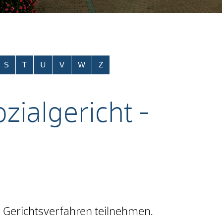
S
T
U
V
W
Z
zialgericht -
 Gerichtsverfahren teilnehmen.