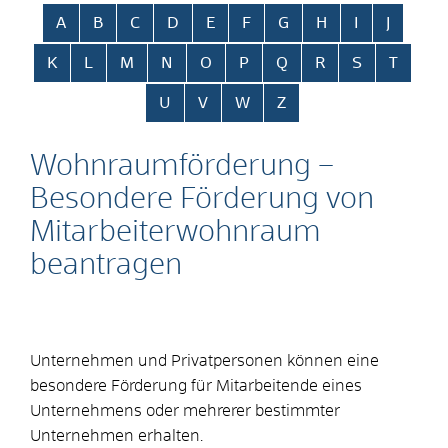
Alphabetisches Register überspringen
A
B
C
D
E
F
G
H
I
J
K
L
M
N
O
P
Q
R
S
T
U
V
W
Z
Wohnraumförderung –
Besondere Förderung von
Mitarbeiterwohnraum
beantragen
Unternehmen und Privatpersonen können eine
besondere Förderung für Mitarbeitende eines
Unternehmens oder mehrerer bestimmter
Unternehmen erhalten.