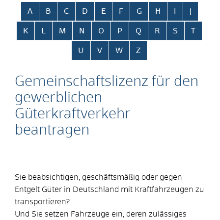
Alphabetisches Register überspringen
A
B
C
D
E
F
G
H
I
J
K
L
M
N
O
P
Q
R
S
T
U
V
W
Z
Gemeinschaftslizenz für den
gewerblichen
Güterkraftverkehr
beantragen
Sie beabsichtigen, geschäftsmäßig oder gegen
Entgelt Güter in Deutschland mit Kraftfahrzeugen zu
transportieren?
Und Sie setzen Fahrzeuge ein, deren zulässiges