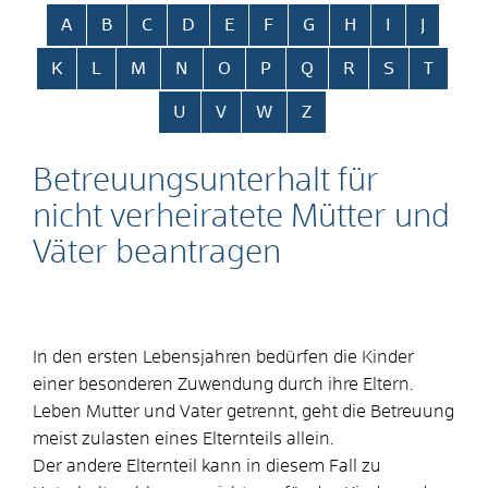
Alphabetisches Register überspringen
A
B
C
D
E
F
G
H
I
J
K
L
M
N
O
P
Q
R
S
T
U
V
W
Z
Betreuungsunterhalt für
nicht verheiratete Mütter und
Väter beantragen
In den ersten Lebensjahren bedürfen die Kinder
einer besonderen Zuwendung durch ihre Eltern.
Leben Mutter und Vater getrennt, geht die Betreuung
meist zulasten eines Elternteils allein.
Der andere Elternteil kann in diesem Fall zu