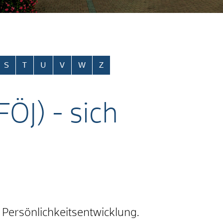
S
T
U
V
W
Z
FÖJ) - sich
e Persönlichkeitsentwicklung.