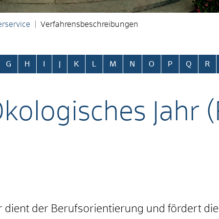
rservice
Verfahrensbeschreibungen
ringen
G
H
I
J
K
L
M
N
O
P
Q
R
Ökologisches Jahr (
r dient der Berufsorientierung und fördert di