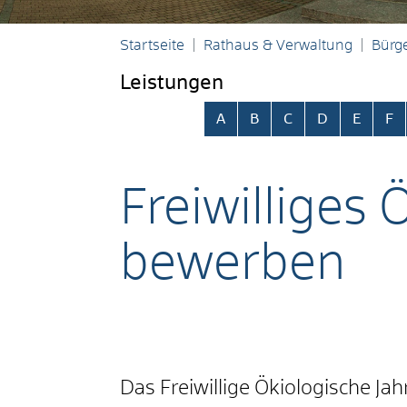
Startseite
Rathaus & Verwaltung
Bürge
Leistungen
Alphabetisches Register übersp
A
B
C
D
E
F
Freiwilliges 
bewerben
Das Freiwillige Ökiologische Jah