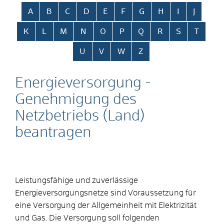
Alphabetisches Register überspringen
A
B
C
D
E
F
G
H
I
J
K
L
M
N
O
P
Q
R
S
T
U
V
W
Z
Energieversorgung -
Genehmigung des
Netzbetriebs (Land)
beantragen
Leistungsfähige und zuverlässige
Energieversorgungsnetze sind Voraussetzung für
eine Versorgung der Allgemeinheit mit Elektrizität
und Gas. Die Versorgung soll folgenden