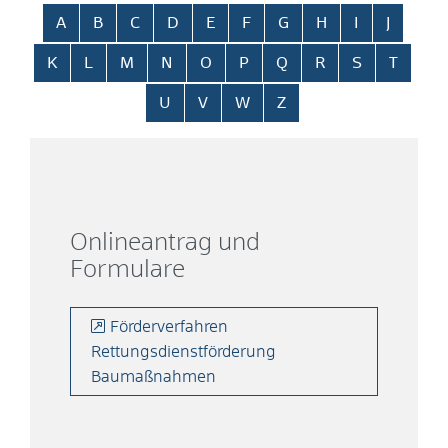
Alphabetisches Register überspringen
A
B
C
D
E
F
G
H
I
J
K
L
M
N
O
P
Q
R
S
T
U
V
W
Z
Onlineantrag und
Formulare
Förderverfahren
Rettungsdienstförderung
Baumaßnahmen