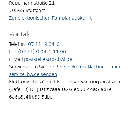
Ruppmannstraße 21
70565
Stuttgart
Zur elektronischen Fahrplanauskunft
Kontakt
Telefon
(07
11) 9
04-0
Fax
(07
11) 9
04-1
11
90
E-Mail
poststelle@rps.bwl.de
Servicekonto
Sichere Servicekonto-Nachricht über
service-bw.de senden
Elektronisches Gerichts- und Verwaltungspostfach
(Safe-ID)
DE.Justiz.caaa3a26-ed68-44a6-ab1e-
6a6c8c4ffb89.5dbc