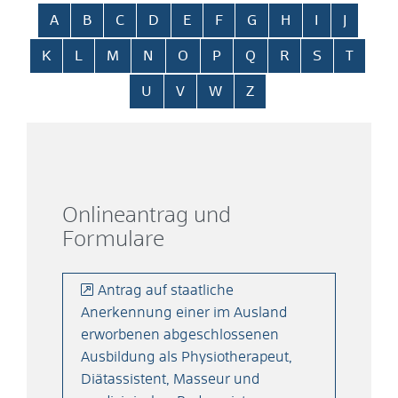
Alphabetisches Register überspringen
A
B
C
D
E
F
G
H
I
J
K
L
M
N
O
P
Q
R
S
T
U
V
W
Z
Onlineantrag und
Formulare
Antrag auf staatliche
Anerkennung einer im Ausland
erworbenen abgeschlossenen
Ausbildung als Physiotherapeut,
Diätassistent, Masseur und