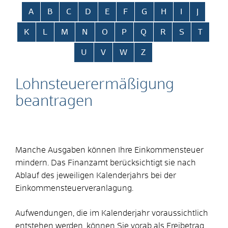
Alphabetisches Register überspringen
A
B
C
D
E
F
G
H
I
J
K
L
M
N
O
P
Q
R
S
T
U
V
W
Z
Lohnsteuerermäßigung
beantragen
Manche Ausgaben können Ihre Einkommensteuer
mindern. Das Finanzamt berücksichtigt sie nach
Ablauf des jeweiligen Kalenderjahrs bei der
Einkommensteuerveranlagung.
Aufwendungen, die im Kalenderjahr voraussichtlich
entstehen werden, können Sie vorab als Freibetrag