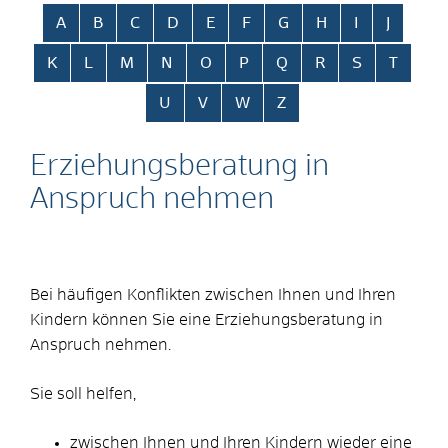
Alphabetisches Register überspringen
A
B
C
D
E
F
G
H
I
J
K
L
M
N
O
P
Q
R
S
T
U
V
W
Z
Erziehungsberatung in
Anspruch nehmen
Bei häufigen Konflikten zwischen Ihnen und Ihren
Kindern können Sie eine Erziehungsberatung in
Anspruch nehmen.
Sie soll helfen,
zwischen Ihnen und Ihren Kindern wieder eine