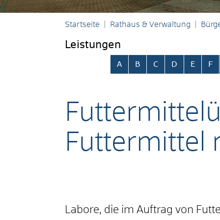
Startseite
Rathaus & Verwaltung
Bürge
Leistungen
Alphabetisches Register übersp
A
B
C
D
E
F
Futtermittel
Futtermittel
Labore, die im Auftrag von Futt