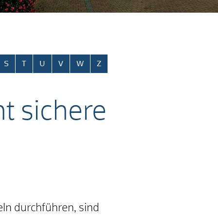
S
T
U
V
W
Z
t sichere
eln durchführen, sind