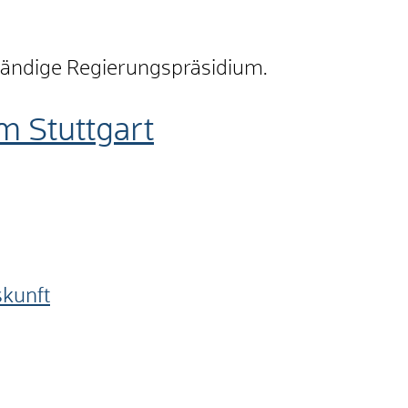
ständige Regierungspräsidium.
m Stuttgart
skunft