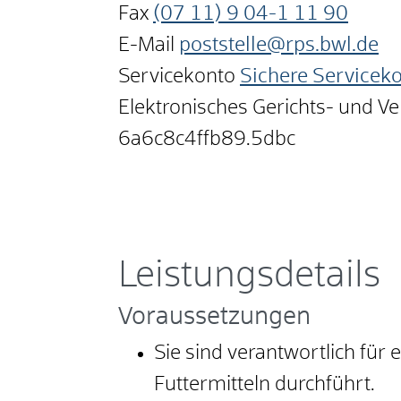
Fax
(07
11) 9
04-1
11
90
E-Mail
poststelle@rps.bwl.de
Servicekonto
Sichere Servicek
Elektronisches Gerichts- und V
6a6c8c4ffb89.5dbc
Leistungsdetails
Voraussetzungen
Sie sind verantwortlich für
Futtermitteln durchführt.