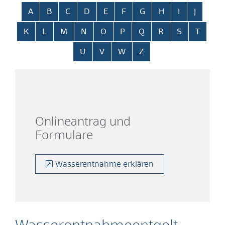
Alphabetisches Register überspringen
A
B
C
D
E
F
G
H
I
J
K
L
M
N
O
P
Q
R
S
T
U
V
W
Z
Onlineantrag und
Formulare
Wasserentnahme erklären