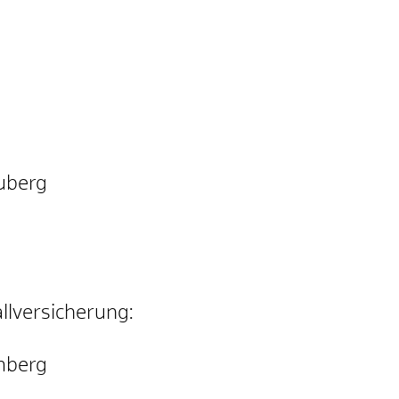
uberg
allversicherung:
mberg