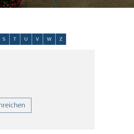
S
T
U
V
W
Z
nreichen