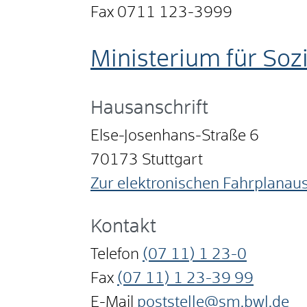
Fax 0711 123-3999
Ministerium für Soz
Hausanschrift
Else-Josenhans-Straße 6
70173
Stuttgart
Zur elektronischen Fahrplanau
Kontakt
Telefon
(07
11) 1
23-0
Fax
(07
11) 1
23-39
99
E-Mail
poststelle@sm.bwl.de