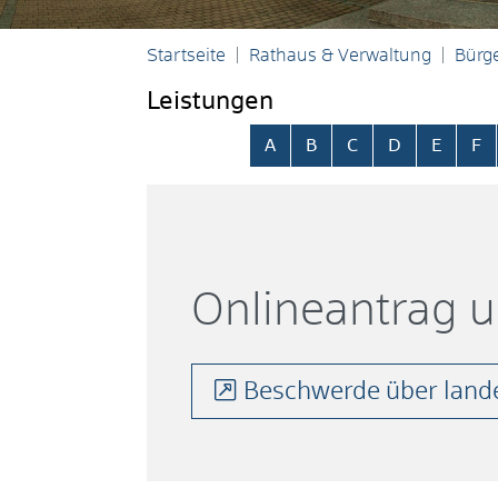
Startseite
Rathaus & Verwaltung
Bürge
Leistungen
Alphabetisches Register übersp
A
B
C
D
E
F
Onlineantrag 
Beschwerde über lande