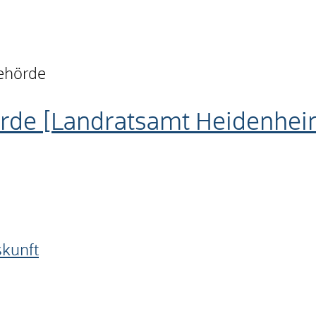
behörde
rde [Landratsamt Heidenhei
skunft