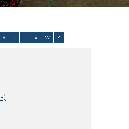
S
T
U
V
W
Z
F)