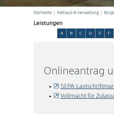
Startseite
Rathaus & Verwaltung
Bürge
Leistungen
Alphabetisches Register übersp
A
B
C
D
E
F
Onlineantrag 
SEPA-Lastschriftman
Vollmacht für Zulas