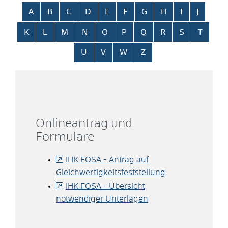
Alphabetisches Register überspringen
A
B
C
D
E
F
G
H
I
J
K
L
M
N
O
P
Q
R
S
T
U
V
W
Z
Onlineantrag und
Formulare
IHK FOSA - Antrag auf
Gleichwertigkeitsfeststellung
IHK FOSA - Übersicht
notwendiger Unterlagen