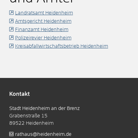
Landratsamt Heidenheim
Amtsgericht Heidenheim
Finanzamt Heidenheim
Polizeirevier Heidenheim
Kreisabfallwirtschaftsbetrieb Heidenheim
Kontakt
Stadt Heidenheim an der Brenz
Grabenstraße 15
89522
Heidenheim
rathaus@heidenheim.de