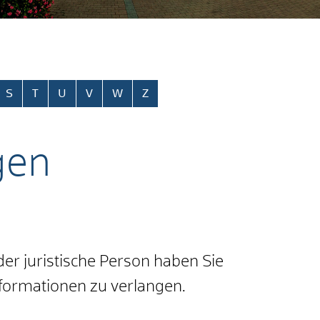
S
T
U
V
W
Z
gen
r juristische Person haben Sie
nformationen zu verlangen.