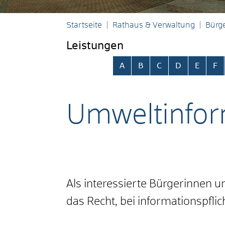
Startseite
Rathaus & Verwaltung
Bürge
Leistungen
Alphabetisches Register übersp
A
B
C
D
E
F
Umweltinfor
Als interessierte Bürgerinnen 
das Recht, bei informationspfli