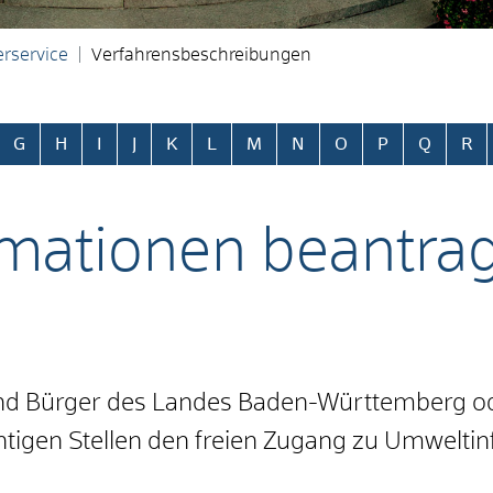
rservice
Verfahrensbeschreibungen
ringen
G
H
I
J
K
L
M
N
O
P
Q
R
mationen beantra
und Bürger des Landes Baden-Württemberg ode
chtigen Stellen den freien Zugang zu Umwelti