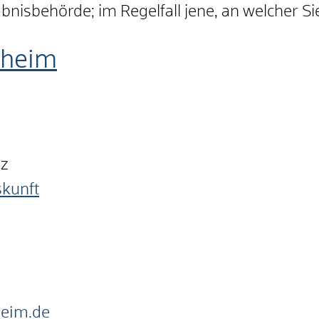
ubnisbehörde; im Regelfall jene, an welcher S
nheim
nz
skunft
heim.de