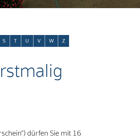
S
T
U
V
W
Z
erstmalig
rschein") dürfen Sie mit 16