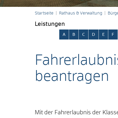
Startseite
Rathaus & Verwaltung
Bürge
Leistungen
Alphabetisches Register übersp
A
B
C
D
E
F
Fahrerlaubnis
beantragen
Mit der Fahrerlaubnis der Klass