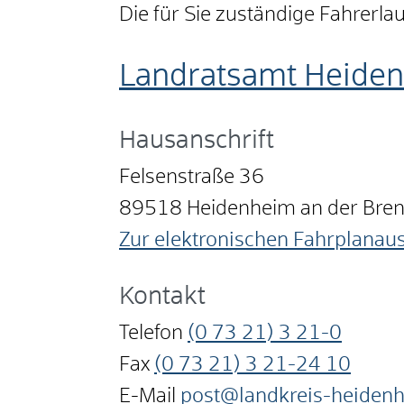
Die für Sie zuständige Fahrerla
Landratsamt Heide
Hausanschrift
Felsenstraße 36
89518
Heidenheim an der Bre
Zur elektronischen Fahrplanau
Kontakt
Telefon
(0
73
21) 3
21-0
Fax
(0
73
21) 3
21-24
10
E-Mail
post@landkreis-heiden